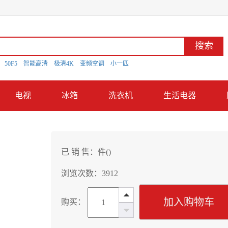
搜索
D
50F5
智能高清
极清4K
变频空调
小一匹
电视
冰箱
洗衣机
生活电器
已 销 售：
件(
)
浏览次数：3912
加入购物车
购买：