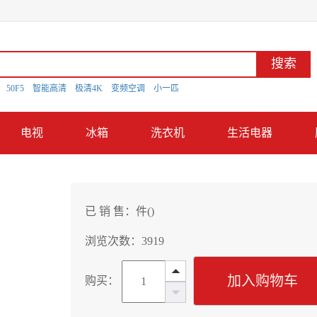
搜索
D
50F5
智能高清
极清4K
变频空调
小一匹
电视
冰箱
洗衣机
生活电器
已 销 售：
件(
)
浏览次数：3919
加入购物车
购买：