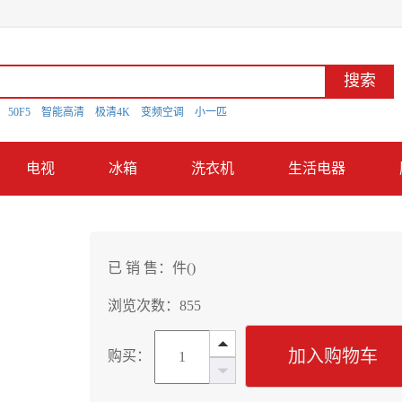
搜索
D
50F5
智能高清
极清4K
变频空调
小一匹
电视
冰箱
洗衣机
生活电器
已 销 售：
件(
)
浏览次数：855
加入购物车
购买：